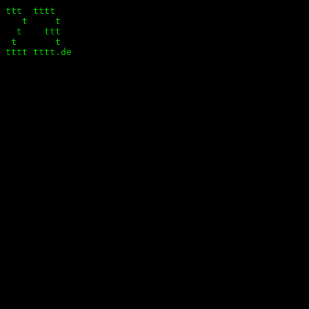
ttt  tttt

   t     t

  t    ttt

 t       t

tttt tttt.de